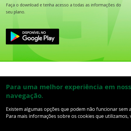
Faça o download e tenha acesso a todas as informações do
seu plano.
Rua Florença, 703
0800 051 5000
Para uma melhor experiência em nosso 
Canudos, Novo Hamburgo/RS
navegação.
(51) 3582.5072
Ver no mapa
Existem algumas opções que podem não funcionar sem a u
Para mais informações sobre os cookies que utilizamos, 
POLÍTICA DE PRIVACIDADE
POLÍTICA DE COOKIES