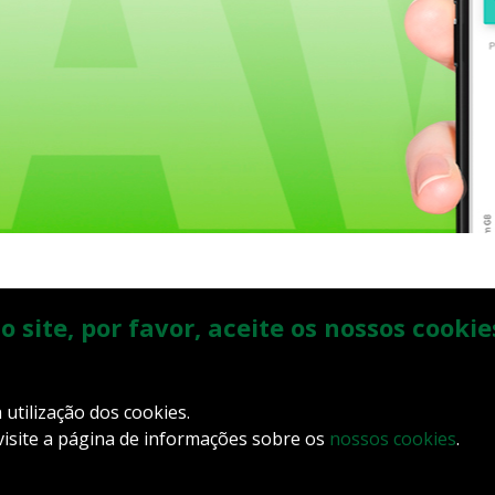
ÁREA D
contato@gigawebtecnologia.com.br
site, por favor, aceite os nossos cookie
PAR
tilização dos cookies.
visite a página de informações sobre os
nossos cookies
.