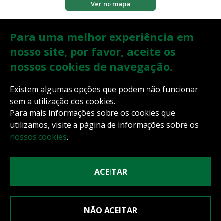
Ver no mapa
Para uma melhor experiência em
0800 051 5000
nosso site, por favor, aceite os
nossos cookies de navegação.
(51) 3582.5072
Existem algumas opções que podem não funcionar
sem a utilização dos cookies.
Para mais informações sobre os cookies que
contato@gigawebtecnologia.com.br
utilizamos, visite a página de informações sobre os
nossos cookies
.
ÁREA
DO
CLIENTE
ACEITAR
PARCERIAS
NÃO ACEITAR