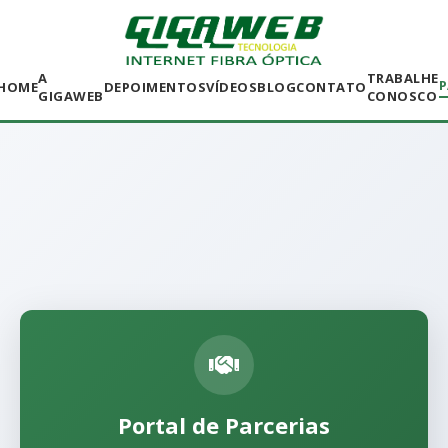
A
TRABALHE
P
HOME
DEPOIMENTOS
VÍDEOS
BLOG
CONTATO
GIGAWEB
CONOSCO
Portal de Parcerias